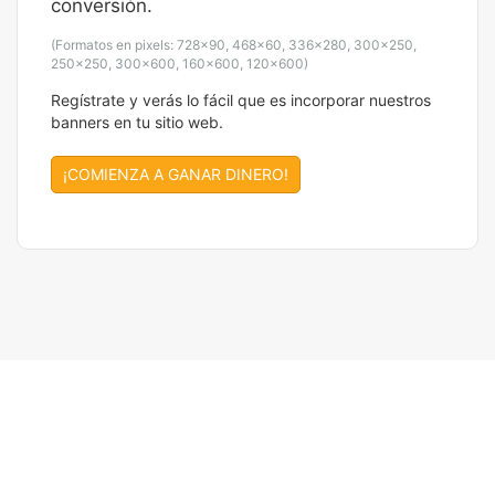
conversión.
(Formatos en pixels: 728×90, 468×60, 336×280, 300×250,
250×250, 300x600, 160×600, 120×600)
Regístrate y verás lo fácil que es incorporar nuestros
banners en tu sitio web.
¡COMIENZA A GANAR DINERO!